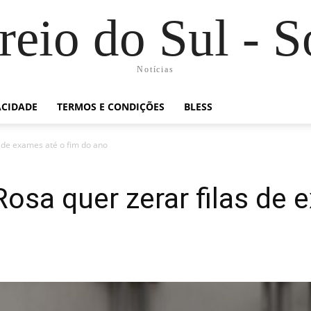
rreio do Sul - 
Notícias
ACIDADE
TERMOS E CONDIÇÕES
BLESS
 de exames até o fim do ano
osa quer zerar filas de 