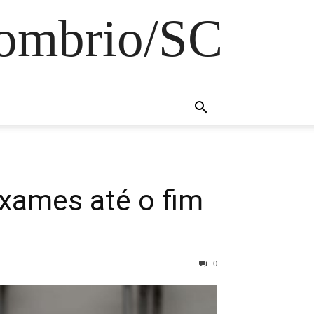
Sombrio/SC
exames até o fim
0