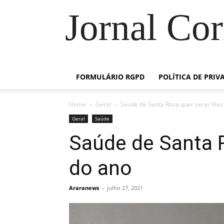
Jornal Co
FORMULÁRIO RGPD
POLÍTICA DE PRIV
Home
Geral
Saúde de Santa Rosa quer zerar filas
Geral
Saúde
Saúde de Santa R
do ano
Araranews
-
julho 27, 2021